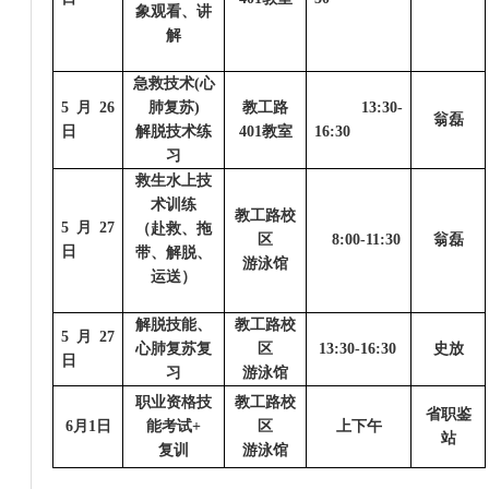
象观看、讲
解
急救技术(心
5
月2
6
肺复苏)
教工路
13:30-
翁磊
日
解脱技术练
401教室
16:30
习
救生水上技
术训练
教工路校
5
月
27
（赴救、拖
区
8:00-11:30
翁磊
日
带、解脱、
游泳馆
运送）
解脱技能、
教工路校
5
月2
7
心肺复苏复
区
13:30-16:30
史放
日
习
游泳馆
职业资格技
教工路校
省职鉴
6月1日
能考试+
区
上下午
站
复训
游泳馆