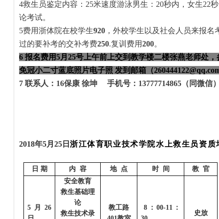
4
救生员鉴定内容：
25米速度游泳男生：20秒内，女生2
论考试。
5
费用浙体院在校学生
920
，外校学生以及社会人员来报名
过的要补考的交补考费
25
0
.复训费用
200
。
6
报名费用
5
月
25
号上午前上交到教学楼二楼张燕老师处，
免冠小二寸蓝底照片电子照
发到邮箱（
260444122
@qq.c
7
联系人：
16保康 徐坤 手机号：13777714865（同微信
201
8
年
5
月
25日
浙江体育职业技术学院水上救生员资质
日 期
内 容
地 点
时 间
教 官
安全教育
救生基础理
论
5
月2
6
教工路
8：00-11：
史放
救生技术录
日
401教室
30