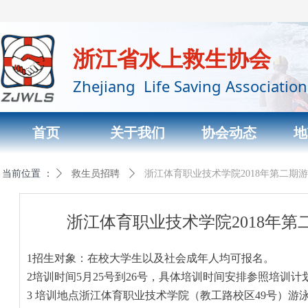
浙江省水上救生协会
Zhejiang Life Saving Association
首页
关于我们
协会动态
地
当前位置 ：
首页标题
ꄲ
救生员招聘
ꄲ
浙江体育职业技术学院2018年第二期
浙江体育职业技术学院2018年
1
招生对象：在校大学生以及社会成年人均可报名。
2
培训时间
5
月
2
5
号到
2
6
号，具体培训时间安排参照培训计
3
培训地点浙江体育职业技术学院（教工路校区
49号）游