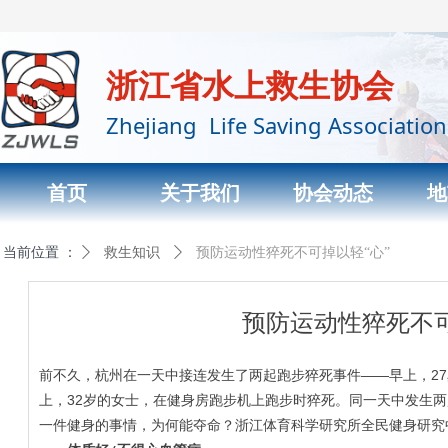
浙江省水上救生协会
Zhejiang Life Saving Association
首页
关于我们
协会动态
地
当前位置 ：
首页标题
ꄲ
救生知识
ꄲ
预防运动性猝死不可掉以轻“心”
预防运动性猝死不可
前不久，杭州在一天中接连发生了两起跑步猝死事件——早上，2
上，32岁的女士，在健身房跑步机上跑步时猝死。同一天中发生
一件健身的事情，为何能夺命？浙江体育科学研究所全民健身研究