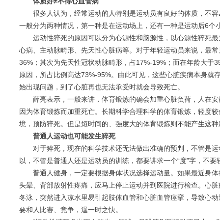
体质好≠不得心血管病
很多人认为，经常运动的人特别是运动员有良好的体质，不容易
一般分为两种情况，第一种是在运动场上，还有一种是运动后6个小
运动性猝死的原因可以分为心源性和脑源性，以心源性猝死最为
心病、主动脉畸形、先天性心脏病等。对于年轻运动员来说，最常
36%；其次为先天性冠状动脉畸形，占17%-19%；而在年龄大
原因，所占比例高达73%-95%。由此可见，这些心脏疾病本身
始出现问题，到了心脏再也无法承受时就会导致死亡。
薛亮表示，一般来讲，体育锻炼的确会加重心脏负荷，人在安静
因为体育锻炼而加重死亡。长期科学合理科学的体育锻炼，轻度较
境，预防猝死。但是短时间的、强度大的体育锻炼则不能产生这种
普通人运动也可能发生猝死
对于猝死，现在的科学技术还无法做出准确的预判，不管是运动
以，不管是普通人还是运动员的训练，都要讲求一个“度”字，不要
普通人健身，一定要根据身体状况选择运动量。如果最近身体很
头晕、背部放射性疼痛，应马上停止运动并到医院进行检查。心脏
冬泳，突然进入凉水里易引起肢体血管和心脏血管痉挛，导致心动
要和人比赛、竞争，逞一时之快。