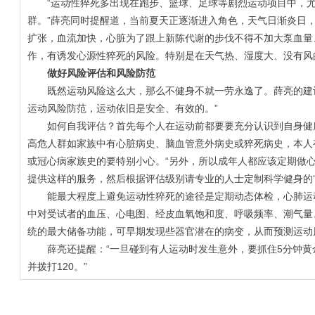
“运动性猝死多出现在跑步、篮球、足球等剧烈运动项目中，尤
群。”薛亮同时提醒道，当前夏天正逐渐进入角色，天气日渐炎日
扩张，血流加快，心脏为了跟上新陈代谢的步伐不得不加大泵血量
作，有诱发心源性猝死的风险。特别是在天气热、湿度大、没有风
做好风险评估和风险防范
既然运动风险这么大，那么不健身不就一劳永逸了。薛亮的建议
运动风险防范，运动依旧是安全、有效的。”
如何自我评估？首先每个人在运动前都要要充分认识到自身健康
高危人群如家族中有心脏病史、脑血管意外病史或猝死病史，本人
或冠心病家族史的要特别小心。“另外，所以成年人都应该定期做
提供这样的服务，然后根据评估级别请专业的人士定制科学健身的‘处
能最大程度上避免运动性猝死的途径是定期动态体检，心肺运动
中对受试者的血压、心电图、经皮血氧饱和度、呼吸频率、潮气量
统的最大储备功能，可早期发现些器官潜在的病变，从而预测运动
薛亮还提醒：“一旦碰到有人运动时发生意外，要抓住5分钟黄
并拨打120。”